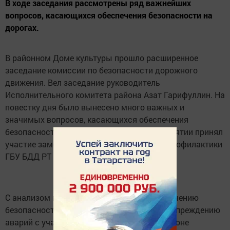
В ходе заседания рассмотрены ряд важнейших
вопросов, касающихся обеспечения безопасности на
дорогах.
В районном Доме культуры прошло расширенное
заседание комиссии по безопасности дорожного
движения. Вел заседание руководитель
Исполнительного комитета района Азат Гарифуллин. На
повестку дня было вынесено много важных и
значимых вопросов, касающихся обеспечения
безопасности на наших дорогах. В мероприятии принял
участие заместитель начальника отдела профилактики
ГБУ БДД РТ Наиль Агишев.
С анализом проведенной работы по обеспечению
безопасности дорожного движения и предупреждению
аварий с участием детей в Кукморском районе