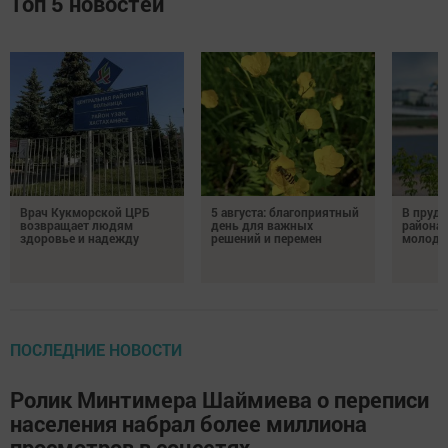
Топ 5 новостей
Врач Кукморской ЦРБ
5 августа: благоприятный
В пруду
возвращает людям
день для важных
района 
здоровье и надежду
решений и перемен
молодо
ПОСЛЕДНИЕ НОВОСТИ
Ролик Минтимера Шаймиева о переписи
населения набрал более миллиона
просмотров в соцсетях