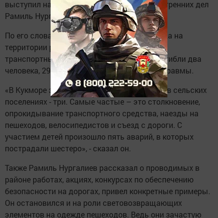
выступил начальник районного отдела внутренних дел
Рамиль Нургалиев.
По его словам, за десять месяцев этого года на
территории района произошло 23 дорожно-
транспортных происшествия, в которых погибли два
человека, 29 человек получили различные травмы.
«В Кукморе зарегистрировано пять аварий, в сельских
поселениях - три. Самые частые – это столкновение,
опрокидывание транспортного средства, наезды на
пешеходов, велосипедистов и съезд с дороги. С
участием детей произошло пять аварий, в которых
пострадали шестеро», - сказал он.
Также Рамиль Нургалиев рассказал о проводимых в
районе работах, акциях, конкурсах по обеспечению
безопасности на дорогах, привел конкретные примеры.
Он остановился и на роли световозвращающих
элементов на одежде пешеходов. Ведь они зачастую