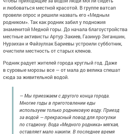
чтобы приходящие за водой люди могли сидеть
и любоваться местной красотой. В группе ватсап
провели опрос и решили назвать его «Медным
родником». Так как родник забил у подножия
знаменитой Медной горы. До начала благоустройства
местные активисты Артур Закиев, Газинур Зиганшин,
Нурзихан и Файзулхак Бариевы устроили субботник,
очистили местность от старых кленов.
Родник радует жителей города круглый год. Даже
в суровые морозы все — от мала до велика спешат
сюда за живительной водой.
— Мы приезжаем с другого конца города.
Многие годы в приготовлении еды
используем только родниковую воду. Приезд
за водой — прекрасный повод для прогулки
по стадиону. Вода «Медного родника» мягкая,
оставляет мало накипи. В последнее время