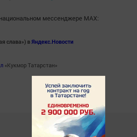
в национальном мессенджере MАХ:
ая слава») в
Яндекс.Новости
ал
«Кукмор Татарстан»