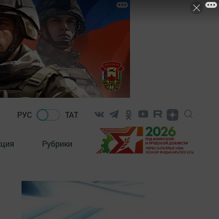
РУС
ТАТ
кция
Рубрики