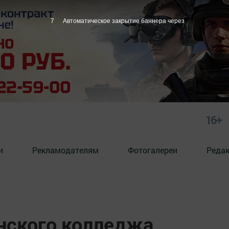
6
Автоматическое закрытие баннера через
16+
и
Рекламодателям
Фотогалереи
Реда
нского колледжа