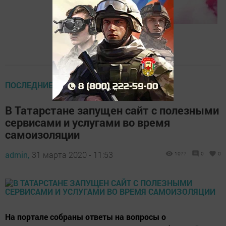
ПОСЛЕДНИЕ НОВОСТИ
В Татарстане запущен сайт с полезными
сервисами и услугами во время
самоизоляции
admin,
31 марта 2020 - 11:53
1077
0
0
На портале собраны ответы на вопросы о