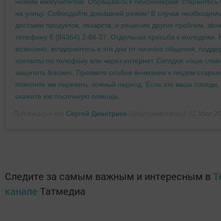
низким иммунитетом. Обращаюсь к пенсионерам: старайтесь 
на улицу. Соблюдайте домашний режим! В случае необходимо
доставки продуктов, лекарств, и решения других проблем, зво
телефону 8 (84364) 2-84-37. Отдельная просьба к молодежи. 
возможно, воздержитесь в эти дни от личного общения, подде
контакты по телефону или через интернет. Сегодня наша глав
защитить близких. Проявите особое внимание к людям старшег
помогите им пережить ложный период. Если это ваши соседи,
окажите им посильную помощь.
Публикация от
Сергей Димитриев
(@sergeidimitriev)
31 Мар 202
Следите за самым важным и интересным в
T
канале
Татмедиа