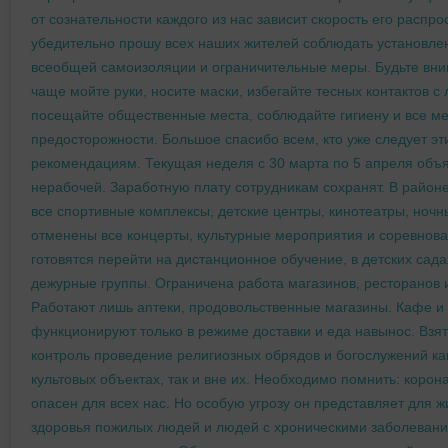
от сознательности каждого из нас зависит скорость его распро
убедительно прошу всех наших жителей соблюдать установл
всеобщей самоизоляции и ограничительные меры. Будьте вни
чаще мойте руки, носите маски, избегайте тесных контактов с
посещайте общественные места, соблюдайте гигиену и все м
предосторожности. Большое спасибо всем, кто уже следует эт
рекомендациям. Текущая неделя с 30 марта по 5 апреля объ
нерабочей. Заработную плату сотрудникам сохранят. В район
все спортивные комплексы, детские центры, кинотеатры, ночн
отменены все концерты, культурные мероприятия и соревнов
готовятся перейти на дистанционное обучение, в детских сад
дежурные группы. Ограничена работа магазинов, ресторанов 
Работают лишь аптеки, продовольственные магазины. Кафе и
функционируют только в режиме доставки и еда навынос. Взя
контроль проведение религиозных обрядов и богослужений ка
культовых объектах, так и вне их. Необходимо помнить: корон
опасен для всех нас. Но особую угрозу он представляет для ж
здоровья пожилых людей и людей с хроническими заболевани