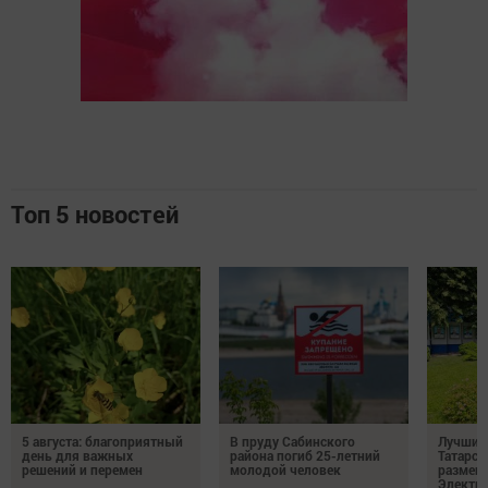
Топ 5 новостей
5 августа: благоприятный
В пруду Сабинского
Лучших
день для важных
района погиб 25-летний
Татарст
решений и перемен
молодой человек
размещ
Электр