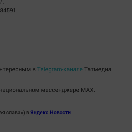
7.
84591.
интересным в
Telegram-канале
Татмедиа
в национальном мессенджере MАХ:
ая слава») в
Яндекс.Новости