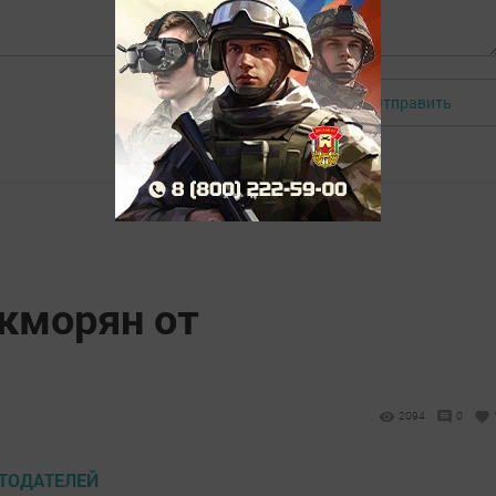
Отправить
Авторизоваться
укморян от
2094
0