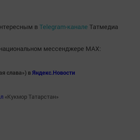
интересным в
Telegram-канале
Татмедиа
в национальном мессенджере MАХ:
ая слава») в
Яндекс.Новости
ал
«Кукмор Татарстан»