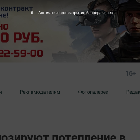
5
Автоматическое закрытие баннера через
16+
и
Рекламодателям
Фотогалереи
Реда
нозируют потепление в