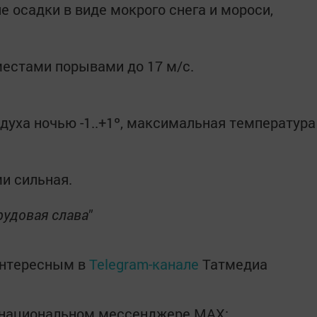
осадки в виде мокрого снега и мороси,
местами порывами до 17 м/с.
уха ночью -1..+1º, максимальная температура
и сильная.
рудовая слава"
интересным в
Telegram-канале
Татмедиа
в национальном мессенджере MАХ: