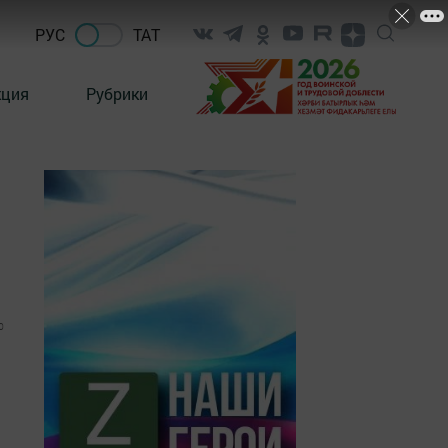
РУС
ТАТ
кция
Рубрики
0