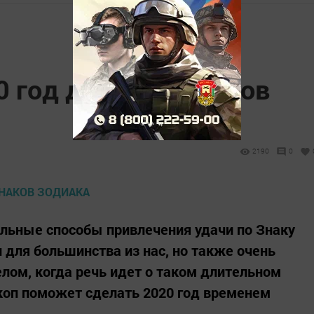
0 год для всех Знаков
2190
0
льные способы привлечения удачи по Знаку
 для большинства из нас, но также очень
елом, когда речь идет о таком длительном
скоп поможет сделать 2020 год временем