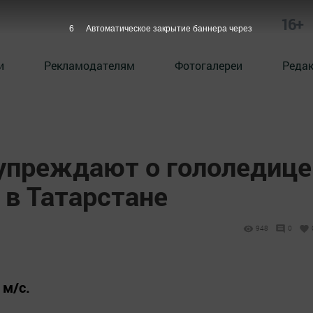
16+
5
Автоматическое закрытие баннера через
и
Рекламодателям
Фотогалереи
Реда
упреждают о гололедице
 в Татарстане
948
0
 м/с.