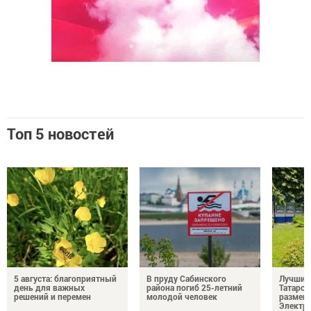
Топ 5 новостей
5 августа: благоприятный
В пруду Сабинского
Лучших
день для важных
района погиб 25-летний
Татарст
решений и перемен
молодой человек
размещ
Электр