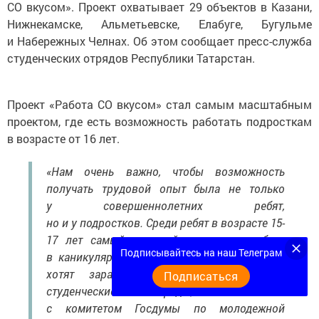
СО вкусом». Проект охватывает 29 объектов в Казани,
Нижнекамске, Альметьевске, Елабуге, Бугульме
и Набережных Челнах. Об этом сообщает пресс-служба
студенческих отрядов Республики Татарстан.
Проект «Работа СО вкусом» стал самым масштабным
проектом, где есть возможность работать подросткам
в возрасте от 16 лет.
«Нам очень важно, чтобы возможность
получать трудовой опыт была не только
у совершеннолетних ребят,
но и у подростков. Среди ребят в возрасте 15-
17 лет самый высокий запрос на работу
Подписывайтесь на наш Телеграм
в каникулярное время — более 90% из них
хотят зарабатывать летом. Российские
Подписаться
студенческие отряды, совместно
с комитетом Госдумы по молодежной