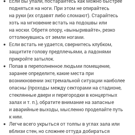
Если Вы упали, постарайтесь как можно быстрее
подняться на ноги. При этом не опирайтесь
на руки (их отдавят либо сломают). Старайтесь
хоть на мгновение встать на подошвы или
на носки. Обретя опору, «выныривайте», резко
оттолкнувшись от земли ногами.
Если встать не удается, свернитесь клубком,
защитите голову предплечьями, а ладонями
прикройте затылок.
Попав в переполненное людьми помещение,
заранее определите, какие места при
возникновении экстремальной ситуации наиболее
опасны (проходы между секторами на стадионе,
стеклянные двери и перегородки в концертных
залах и т. п.), обратите внимание на запасные
и аварийные выходы, мысленно проделайте путь
к ним.
Легче всего укрыться от толпы в углах зала или
вблизи стен, но сложнее оттуда добираться