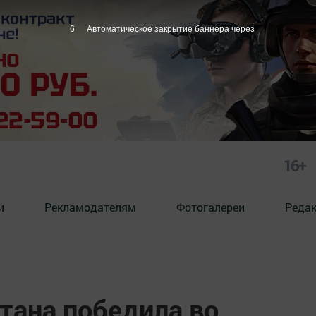
4
Автоматическое закрытие баннера через
16+
и
Рекламодателям
Фотогалереи
Реда
тана победила во