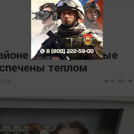
айоне все социальные
спечены теплом
10:00
468
0