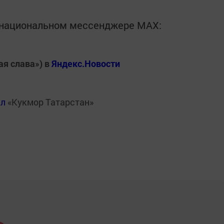
в национальном мессенджере MАХ:
ая слава») в
Яндекс.Новости
ал
«Кукмор Татарстан»