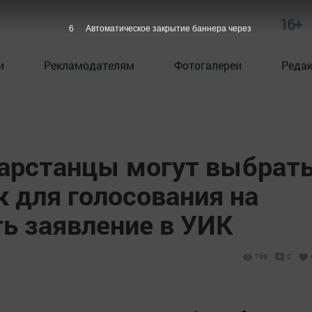
16+
5
Автоматическое закрытие баннера через
и
Рекламодателям
Фотогалереи
Реда
тарстанцы могут выбрат
 для голосования на
ь заявление в УИК
793
0