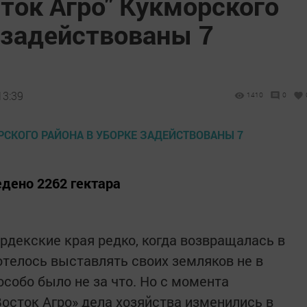
ток Агро" Кукморского
 задействованы 7
13:39
1410
0
едено 2262 гектара
рдекские края редко, когда возвращалась в
отелось выставлять своих земляков не в
особо было не за что. Но с момента
осток Агро» дела хозяйства изменились в