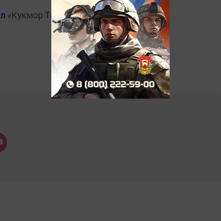
ал
«Кукмор Татарстан»