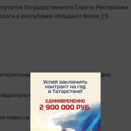
епутатов Государственного Совета Республики
олоса в республике обладают более 2,9
интересным в
Telegram-канале
Татмедиа
в национальном мессенджере MАХ:
ая слава») в
Яндекс.Новости