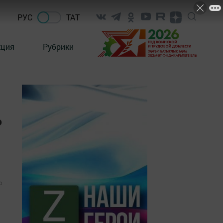
РУС
ТАТ
кция
Рубрики
ь
0