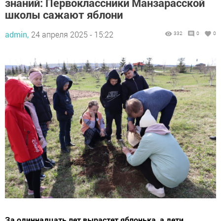
знаний: Первоклассники Манзарасской
школы сажают яблони
admin,
24 апреля 2025 - 15:22
332
0
0
За одиннадцать лет вырастет яблонька, а дети