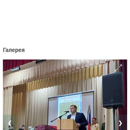
Галерея
❮
❯