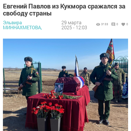
Евгений Павлов из Кукмора сражался за
свободу страны
Эльвира
29 марта
3133
0
0
МИННАХМЕТОВА,
2025 - 12:03