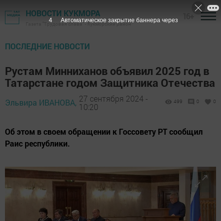
НОВОСТИ КУКМОРА
16+
2
Автоматическое закрытие баннера через
Газета "Трудовая слава" - Кукморский район
ПОСЛЕДНИЕ НОВОСТИ
Рустам Минниханов объявил 2025 год в
Татарстане годом Защитника Отечества
27 сентября 2024 -
Эльвира ИВАНОВА,
499
0
0
10:20
Об этом в своем обращении к Госсовету РТ сообщил
Раис республики.