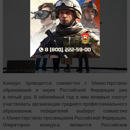
Конкурс проводится совместно с Министерством
образования и науки Российской Федерации уже
в пятый раз. В юбилейный год в нем впервые смогут
участвовать организации среднего профессионального
образования, победителей выберут совместно
с Министерством просвещения Российской Федерации.
Оператором конкурса являются Российские