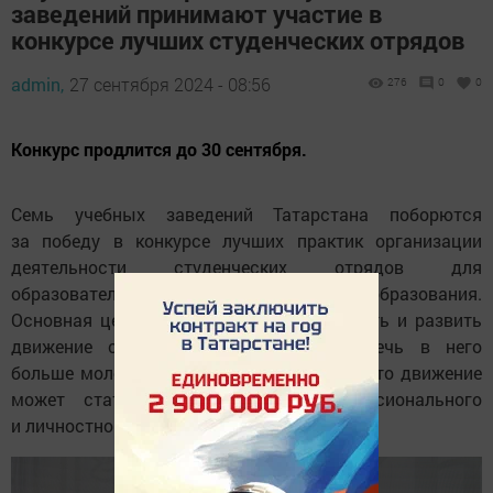
заведений принимают участие в
конкурсе лучших студенческих отрядов
admin,
27 сентября 2024 - 08:56
276
0
0
Конкурс продлится до 30 сентября.
Семь учебных заведений Татарстана поборются
за победу в конкурсе лучших практик организации
деятельности студенческих отрядов для
образовательных организаций высшего образования.
Основная цель мероприятия — поддержать и развить
движение студенческих отрядов, привлечь в него
больше молодых людей и показать, что это движение
может стать площадкой для профессионального
и личностного роста.