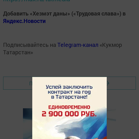
Добавить «Хезмэт даны» («Трудовая слава») в
Яндекс.Новости
Подписывайтесь на
Telegram-канал
«Кукмор
Татарстан»
Перейти на страницу новости