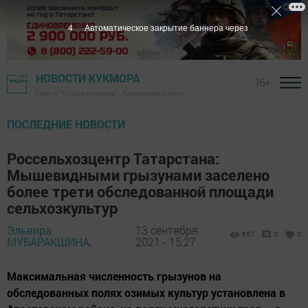
3
Автоматическое закрытие баннера через
НОВОСТИ КУКМОРА
16+
Газета "Трудовая слава" - Кукморский район
ПОСЛЕДНИЕ НОВОСТИ
Россельхозцентр Татарстана:
Мышевидными грызунами заселено
более трети обследованной площади
сельхозкультур
Эльвира
13 сентября
657
0
0
МУБАРАКШИНА,
2021 - 15:27
Максимальная численность грызунов на
обследованных полях озимых культур установлена в