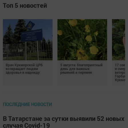
Топ 5 новостей
Врач Кукморской ЦРБ
5 августа: благоприятный
17 сек
возвращает людям
день для важных
и смерт
здоровье и надежду
решений и перемен
ветеран
Горбуно
Кукмор
ПОСЛЕДНИЕ НОВОСТИ
В Татарстане за сутки выявили 52 новых
случая Covid-19