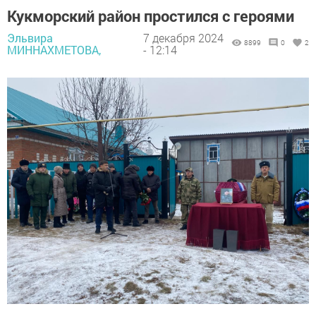
Кукморский район простился с героями
Эльвира
7 декабря 2024
8899
0
2
МИННАХМЕТОВА,
- 12:14