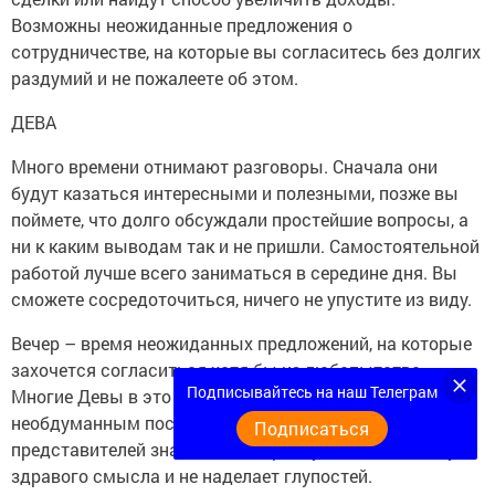
Возможны неожиданные предложения о
сотрудничестве, на которые вы согласитесь без долгих
раздумий и не пожалеете об этом.
ДЕВА
Много времени отнимают разговоры. Сначала они
будут казаться интересными и полезными, позже вы
поймете, что долго обсуждали простейшие вопросы, а
ни к каким выводам так и не пришли. Самостоятельной
работой лучше всего заниматься в середине дня. Вы
сможете сосредоточиться, ничего не упустите из виду.
Вечер – время неожиданных предложений, на которые
захочется согласиться хотя бы из любопытства.
Подписывайтесь на наш Телеграм
Многие Девы в это время будут склонны к
необдуманным поступкам, но большинство
Подписаться
представителей знака все же прислушается к голосу
здравого смысла и не наделает глупостей.