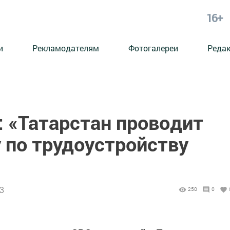
16+
и
Рекламодателям
Фотогалереи
Реда
: «Татарстан проводит
 по трудоустройству
03
250
0