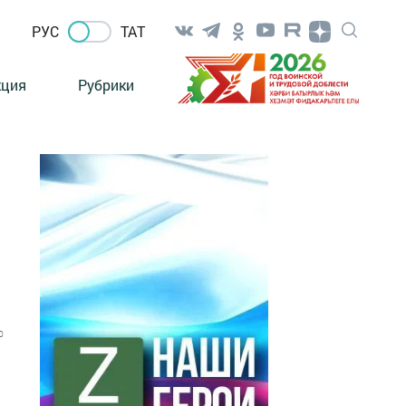
РУС
ТАТ
кция
Рубрики
0