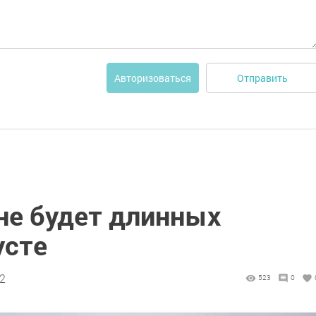
Отправить
Авторизоваться
не будет длинных
усте
12
523
0