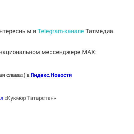
интересным в
Telegram-канале
Татмедиа
в национальном мессенджере MАХ:
ая слава») в
Яндекс.Новости
ал
«Кукмор Татарстан»