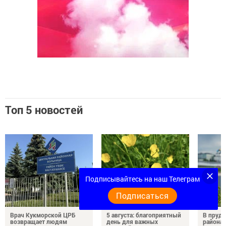
Топ 5 новостей
Подписывайтесь на наш Телеграм
Подписаться
Врач Кукморской ЦРБ
5 августа: благоприятный
В пруду
возвращает людям
день для важных
района 