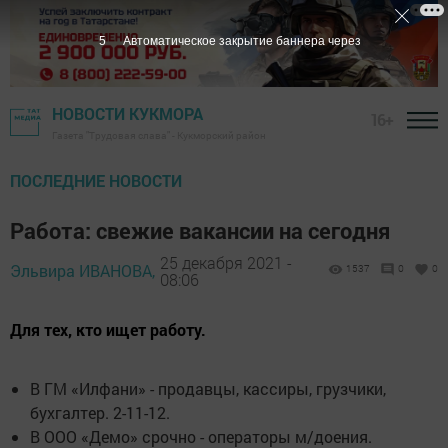
4
Автоматическое закрытие баннера через
НОВОСТИ КУКМОРА
16+
Газета "Трудовая слава" - Кукморский район
ПОСЛЕДНИЕ НОВОСТИ
Работа: свежие вакансии на сегодня
25 декабря 2021 -
Эльвира ИВАНОВА,
1537
0
0
08:06
Для тех, кто ищет работу.
В ГМ «Илфани» - продавцы, кассиры, грузчики,
бухгалтер. 2-11-12.
В ООО «Демо» срочно - операторы м/доения.