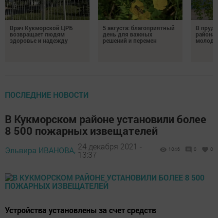
Врач Кукморской ЦРБ
5 августа: благоприятный
В пруду
возвращает людям
день для важных
района 
здоровье и надежду
решений и перемен
молодо
ПОСЛЕДНИЕ НОВОСТИ
В Кукморском районе установили более
8 500 пожарных извещателей
24 декабря 2021 -
Эльвира ИВАНОВА,
1046
0
0
13:37
Устройства установлены за счет средств