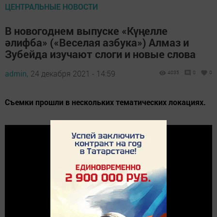
ЦЕНТРАЛЬНЫЕ НОВОСТИ
В новогоднем выпуске «Күңелле
әлифба» («Веселая азбука») Алмаз и
Зубейда изучают слоги и новые слова
admin,
24 декабря 2021 - 14:59
4035
0
0
Съемки прошли в нескольких тематических локациях.