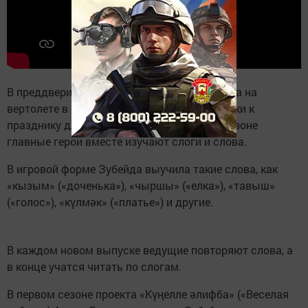
В преддверии Нового года Зубейда полетела на
вертолете в магазин, чтобы выбрать подарки к
празднику для своих близких. Во втором сезоне
главные герои вместе изучают слоги и слова.
В игровой форме Зубейда выучила такие слова, как
«кызым» («доченька»), «чыршы» («елка»), «тавыш»
(«голос»), «күлмәк» («платье») и другие.
В каждом новом выпуске ведущие повторяют слова, а
в конце учатся читать по слогам.
В первом сезоне проекта «Күңелле әлифба» («Веселая