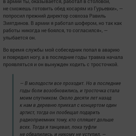
в армии ты, оказывается, работал в столовой,
не сможешь готовить обед косарям из Гурьевки», —
попросил прежний директор совхоза Равиль
Зиятдинов. В армии я работал шофером, но так как
работы никогда не боялся, то согласился«, —
улыбается он.
Во время службы мой собеседник попал в аварию
и повредил ногу, а в последние годы травма начала
проявляться и он вынужден ходить с тросточкой.
— В молодости все проходит. Но в последние
годы боли возобновились, и тросточка стала
моим спутником. Около десяти лет назад
к нам в деревню приехал с концертом один
артист, тогда он пообещал подарить
радиоприемник тому, кто спляшет дольше
всех. Тогда я танцевал, пока туфли
не обвалились, и никому не уступил, —