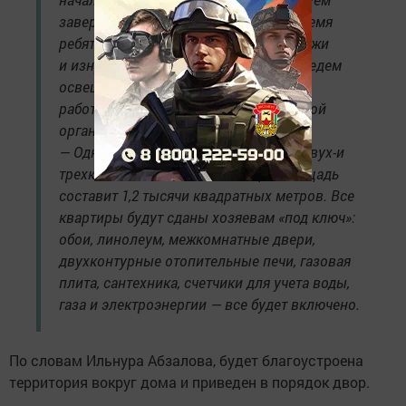
завершить в декабре. В настоящее время
ребята заняты кладкой кирпича снаружи
и изнутри. На днях параллельно проведем
освещение, водопровод, штукатурные
работы, — говорит прораб строительной
организации Ильнур Абзалов.
— Однокомнатных квартир будет 16, двух-и
трехкомнатных — по 4. Их общая площадь
составит 1,2 тысячи квадратных метров. Все
квартиры будут сданы хозяевам «под ключ»:
обои, линолеум, межкомнатные двери,
двухконтурные отопительные печи, газовая
плита, сантехника, счетчики для учета воды,
газа и электроэнергии — все будет включено.
По словам Ильнура Абзалова, будет благоустроена
территория вокруг дома и приведен в порядок двор.