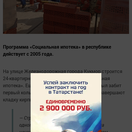
Программа «Социальная ипотека» в республике
действует с 2005 года.
На улице Железнодорожная города Кукмор строится
24-квартирный дом по программе «Социальная
ипотека». Еще совсем недавно на объекте был забит
первый колышек, а сегодня строители уже завершают
кладку кирпича на третьем этаже.
— Строительство четырехэтажного,
одноподъездного, 24-квартирного дома
началось в апреле этого года, планируем