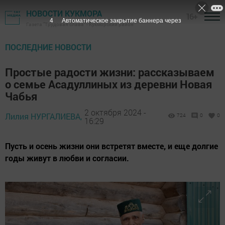
НОВОСТИ КУКМОРА
16+
2
Автоматическое закрытие баннера через
Газета "Трудовая слава" - Кукморский район
ПОСЛЕДНИЕ НОВОСТИ
Простые радости жизни: рассказываем
о семье Асадуллиных из деревни Новая
Чабья
2 октября 2024 -
Лилия НУРГАЛИЕВА,
724
0
0
16:29
Пусть и осень жизни они встретят вместе, и еще долгие
годы живут в любви и согласии.