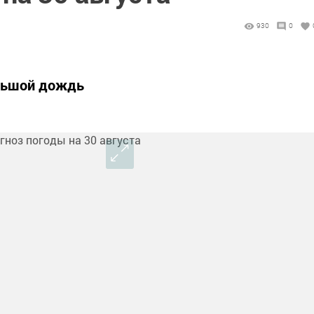
930
0
льшой дождь