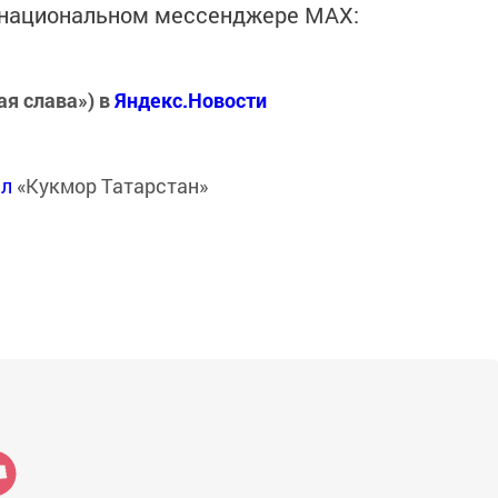
в национальном мессенджере MАХ:
ая слава») в
Яндекс.Новости
ал
«Кукмор Татарстан»