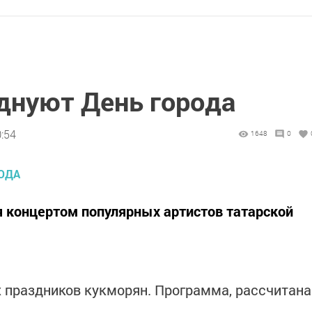
днуют День города
0:54
1648
0
 концертом популярных артистов татарской
х праздников кукморян. Программа, рассчитана