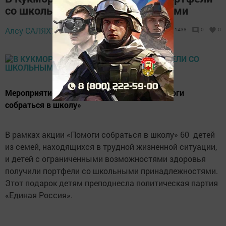
со школьными принадлежностями
27 августа 2019
Алсу САЛЯХУТДИНОВА,
1438
0
0
- 16:05
Мероприятие прошло в рамках акции «Помоги
собраться в школу»
В рамках акции «Помоги собраться в школу» 60 детей
из семей, находящихся в трудной жизненной ситуации,
и детей с ограниченными возможностями здоровья
получили портфели со школьными принадлежностями.
Этот подарок детям преподнесла политическая партия
«Единая Россия».