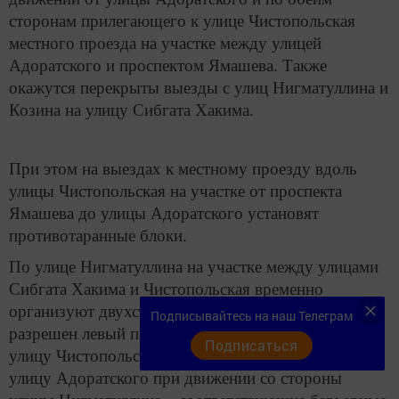
сторонам прилегающего к улице Чистопольская
местного проезда на участке между улицей
Адоратского и проспектом Ямашева. Также
окажутся перекрыты выезды с улиц Нигматуллина и
Козина на улицу Сибгата Хакима.
При этом на выездах к местному проезду вдоль
улицы Чистопольская на участке от проспекта
Ямашева до улицы Адоратского установят
противотаранные блоки.
По улице Нигматуллина на участке между улицами
Сибгата Хакима и Чистопольская временно
организуют двухстороннее движение. Будет
Подписывайтесь на наш Телеграм
разрешен левый поворот с улицы Нигматуллина на
Подписаться
улицу Чистопольская и с улицы Чистопольская на
улицу Адоратского при движении со стороны