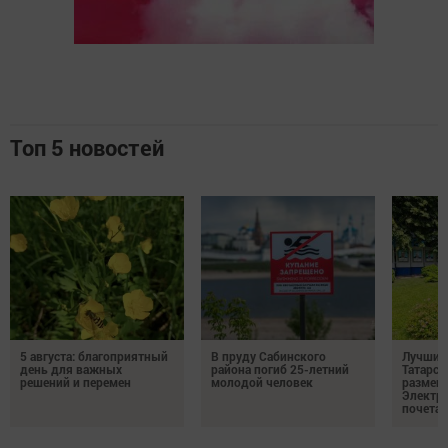
Топ 5 новостей
5 августа: благоприятный
В пруду Сабинского
Лучших
день для важных
района погиб 25-летний
Татарст
решений и перемен
молодой человек
размещ
Электр
почета