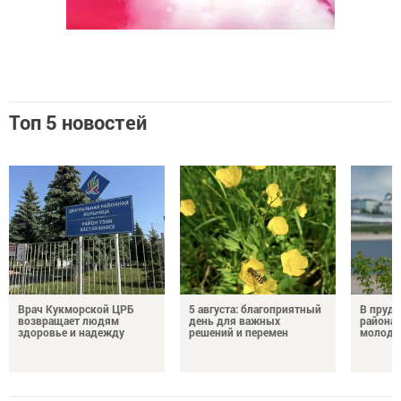
Топ 5 новостей
Врач Кукморской ЦРБ
5 августа: благоприятный
В пруду
возвращает людям
день для важных
района 
здоровье и надежду
решений и перемен
молодо