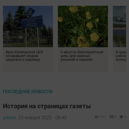
Врач Кукморской ЦРБ
5 августа: благоприятный
В пруду
возвращает людям
день для важных
района 
здоровье и надежду
решений и перемен
молодо
ПОСЛЕДНИЕ НОВОСТИ
История на страницах газеты
admin,
20 января 2020 - 08:43
1311
0
0