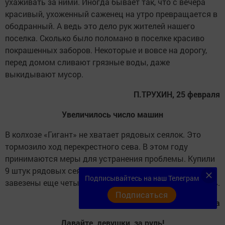
ухаживать за ними. Иногда бывает так, что с вечера
красивый, ухоженный саженец на утро превращается в
ободранный. А ведь это дело рук жителей нашего
поселка. Сколько было поломано в поселке красиво
покрашенных заборов. Некоторые и вовсе на дорогу,
перед домом сливают грязные воды, даже
выкидывают мусор.
П.ТРУХИН, 25 февраля
Увеличилось число машин
В колхозе «Гигант» не хватает рядовых сеялок. Это
тормозило ход перекрестного сева. В этом году
принимаются меры для устранения проблемы. Купили
9 штук рядовых сеялок. На днях в хозяйство были
Подписывайтесь на наш Телеграм
завезены еще четыре культиватора и другой инвентарь.
Подписаться
Т.ФАТХИЕВ, 1 марта
Давайте, девушки, за руль!