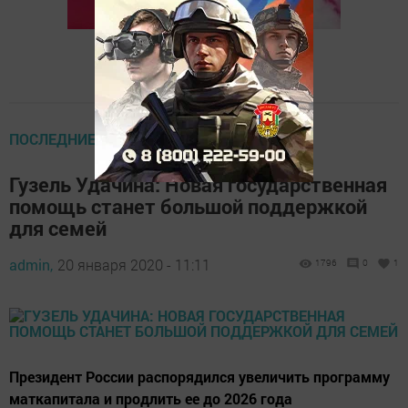
ПОСЛЕДНИЕ НОВОСТИ
Гузель Удачина: Новая государственная
помощь станет большой поддержкой
для семей
admin,
20 января 2020 - 11:11
1796
0
1
Президент России распорядился увеличить программу
маткапитала и продлить ее до 2026 года