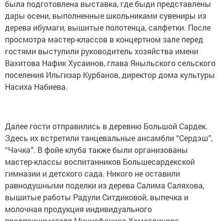
была подготовлена выставка, где быди представлены
дары осени, выполненные школьниками сувениры из
дерева ибумаги, вышитые полотенца, салфетки. После
просмотра мастер-классов в концертном зале перед
гостями выступили руководитель хозяйства имени
Вахитова Нафик Хусаинов, глава Яныльского сельского
поселения Ильгизар Курбанов, директор дома культуры
Насиха Набиева.
Далее гости отправились в деревню Большой Сардек.
Здесь их встретили танцевальные ансамбли “Сердэш”,
“Чәчкә”. В фойе клуба также были организованы
мастер-классы воспитанников Большесардекской
гимназии и детского сада. Никого не оставили
равнодушными поделки из дерева Салима Саляхова,
вышитые работы Радули Ситдиковой, выпечка и
молочная продукция индивидуального
предпринимателя Миннефаниса Хаматдинова.