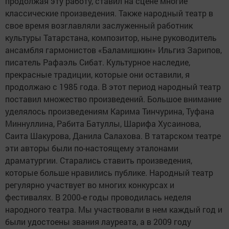
продолжая эту работу, ставил на сцене многие
классические произведения. Также народный театр в
свое время возглавляли заслуженный работник
культуры Татарстана, композитор, ныне руководитель
ансамбля гармонистов «Баламишкин» Ильгиз Зарипов,
писатель Рафаэль Сибат. Культурное наследие,
прекрасные традиции, которые они оставили, я
продолжаю с 1985 года. В этот период народный театр
поставил множество произведений. Большое внимание
уделялось произведениям Карима Тинчурина, Туфана
Миннуллина, Рабита Батуллы, Шарифа Хусаинова,
Саита Шакурова, Данила Салахова. В татарском театре
эти авторы были по-настоящему эталонами
драматургии. Старались ставить произведения,
которые больше нравились публике. Народный театр
регулярно участвует во многих конкурсах и
фестивалях. В 2000-е годы проводилась неделя
народного театра. Мы участвовали в нем каждый год и
были удостоены звания лауреата, а в 2009 году