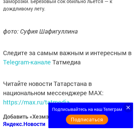
заморозки. Березовый сок обильно льется — к
дождливому лету.
фото: Суфия Шафигуллина
Следите за самым важным и интересным в
Telegram-канале
Татмедиа
Читайте новости Татарстана в
национальном мессенджере MАХ:
https://max.ru/tatmedia
Подписывайтесь на наш Телеграм
Добавить «Хезмэт даны» («Трудовая слава») в
Подписаться
Яндекс.Новости