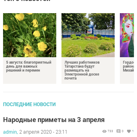
5 августа: благоприятный
Лучших работников
Гордос
день для важных
Татарстана будут
района:
решений и перемен
размещать на
Михайл
Электронной доске
почета
ПОСЛЕДНИЕ НОВОСТИ
Народные приметы на 3 апреля
admin,
2 апреля 2020 - 23:11
733
0
1