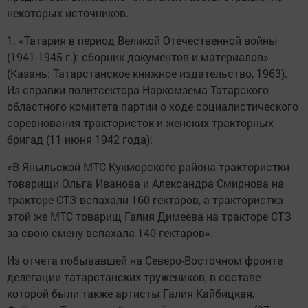
некоторых источников.
1. «Татария в период Великой Отечественной войны
(1941-1945 г.): сборник документов и материалов»
(Казань: Татарстанское книжное издательство, 1963).
Из справки политсектора Наркомзема Татарского
областного комитета партии о ходе социалистического
соревнования трактористок и женских тракторных
бригад (11 июня 1942 года):
«В Яныльской МТС Кукморского района трактористки
товарищи Ольга Иванова и Александра Смирнова на
тракторе СТЗ вспахали 160 гектаров, а трактористка
этой же МТС товарищ Галия Димеева на тракторе СТЗ
за свою смену вспахала 140 гектаров».
Из отчета побывавшей на Северо-Восточном фронте
делегации татарстанских тружеников, в составе
которой были также артисты Галия Кайбицкая,