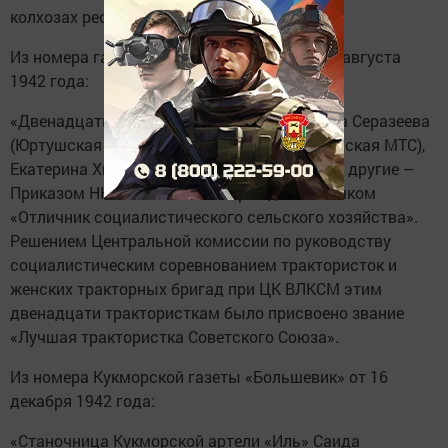
колхозах республики».
Из номера газеты «Красная Татария» от 16 августа
1942 года:
«Двенадцать трактористок Татарии: Хатима Серазеева
(Юртушская МТС), Бика Гизатуллина (Яныльская МТС),
Екатерина Хватина (Дрожжановская МТС) и другие –
Приказом НКЗ СССР были награждены значком
«Отличник социалистического сельского хозяйства».
Решением Центральной комиссии по руководству
социалистическим соревнованием трактористок и
женских тракторных бригад при ЦК ВЛКСМ этим
двенадцати трактористкам было присвоено звание
«Лучшая трактористка Советского Союза».
Из номера Кукморской газеты «Большевик» от 16
декабря 1942 года:
«Станочница Кукморской артели «Иль» Саида