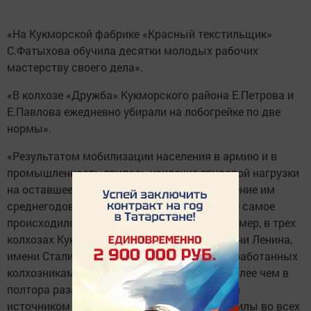
«На Кукморской фабрике «Красный текстильщик»
С.Фатыхова обучила десятки молодых рабочих
мастерству своего дела».
«В колхозе «Дружба» Кукморского района Е.Петрова и
Е.Павлова ежедневно убирали на лобогрейке по две
нормы».
«Результатом мобилизации населения в армию и в
промышленность явилось усиление трудовой нагрузки
на оставшееся сельское население, увеличение им
среднегодовой выработки трудодней. То же самое
происходило в колхозах Татарии. Так, например, в трех
колхозах Кукморского района Татарии (имени Ленина,
имени Сталина и «Кзыл сукачы») число выработанных
колхозниками трудодней в году выросло более чем в
полтора раза. Именно это явилось главным
источником компенсации потерь рабочей силы во всех