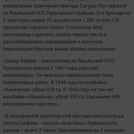
молодежная тракторная бригада Сагуры Мустафиной
из Яныльской МТС Кукморского района. Эта бригада на
2 тракторах марки У-2 выработала 1,380 га или 278
процентов годового плана. Сэкономив 4842
килограмма горючего, заняла первое место в
республиканском соревновании и получила
переходящее Красное знамя обкома комсомола».
«Закир Валеев – комсомолец из Яныльской МТС
Кукморского района с 1941 года работает
комбайнером. Он ежегодно перевыполняет план
комбайновых работ. В 1944 году на комбайне
«Коммунар» убрал 616 га. В 1945 году на том же
комбайне «Коммунар» убрал 535 га, сэкономил 946
килограммов горючего».
«В молодежной транспортной бригаде комсомольца
Загита Сафина – колхоз «Асан-Баш» Кукморского
района – всего 3 члена. Они ежедневно на 3 лошадях