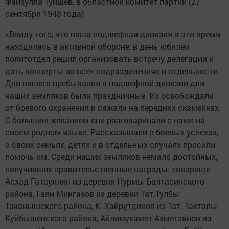
Файзулла Туишев, в областной комитет партии (27
сентября 1943 года):
«Ввиду того, что наша подшефная дивизия в это время
находилась в активной обороне, в день юбилея
политотдел решил организовать встречу делегации и
дать концерты во всех подразделениях в отдельности.
Дни нашего пребывания в подшефной дивизии для
наших земляков были праздничные. Их освобождали
от боевого охранения и сажали на передних скамейках.
С большим желанием они разговаривали с нами на
своем родном языке. Рассказывали о боевых успехах,
о своих семьях, детях и в отдельных случаях просили
помочь им. Среди наших земляков немало достойных,
получивших правительственные награды: товарищи
Асхад Гатауллин из деревни Нурмы Балтасинского
района, Гаян Мингазов из деревни Тат.Тулбы
Таканышского района, К. Хайрутдинов из Тат. Тахталы
Куйбышевского района, Айлимухамет Ахметзянов из