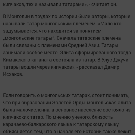
кипчаков, тех и называли татарами», - считает он.
В Монголии в трудах по истории были авторы, которые
называли татар монгольским племенем. «Мало кто
задумывается, что находится за понятием
„монгольские татары“. Сначала татарские племена
были связаны с племенами Средней Азии. Татары
занимали особое место. Элита сформированного тогда
Кимакского каганата состояла из татар. В Улус Джучи
татары вошли через кипчаков», - рассказал Дамир
Исхаков.
Если говорить о монгольских татарах, стоит понимать,
что при образовании Золотой Орды монгольская элита
была малочисленна, а основное население состояло из
кипчакских татар. По мнению ученого, близость
карачаево-балкарского языка к татарскому языку
объясняется тем, что в начале его истории также лежит