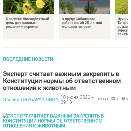
5 августа: благоприятный
В пруду Сабинского
Лучших
день для важных
района погиб 25-летний
Татарст
решений и перемен
молодой человек
размещ
Электр
почета
ПОСЛЕДНИЕ НОВОСТИ
Эксперт считает важным закрепить в
Конституции нормы об ответственном
отношении к животным
10 июня 2020 -
Эльвира МУБАРАКШИНА,
886
0
0
09:13