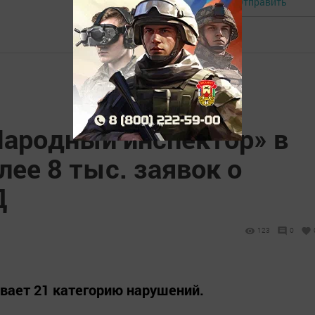
Отправить
Авторизоваться
Народный инспектор» в
лее 8 тыс. заявок о
Д
123
0
вает 21 категорию нарушений.