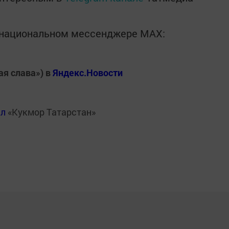
в национальном мессенджере MАХ:
ая слава») в
Яндекс.Новости
ал
«Кукмор Татарстан»