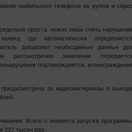
ование мобильного телефона за рулем и сбро
редельно проста: нужно лишь снять нарушени
аявку, где автоматически определяетс
витель добавляет необходимые данные дл
ле рассмотрения заявление передаетс
авонарушение подтверждается, вознаграждени
предусмотрена за видеоматериалы о выезд
блей.
чивания. Всего с момента запуска программ
е 327 тысяч раз.