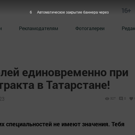
16+
5
Автоматическое закрытие баннера через
и
Рекламодателям
Фотогалереи
Реда
блей единовременно при
ракта в Татарстане!
23
327
0
их специальностей не имеют значения. Тебя