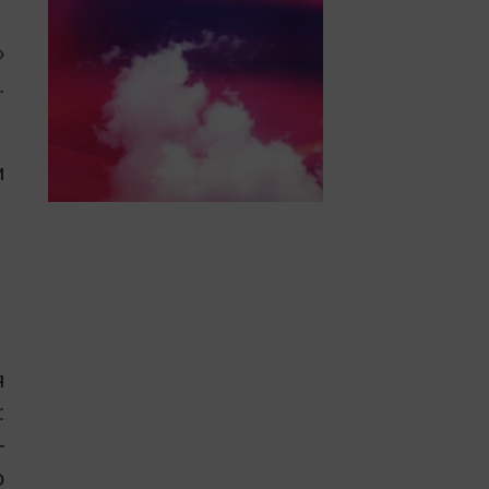
»
.
и
я
:
-
о