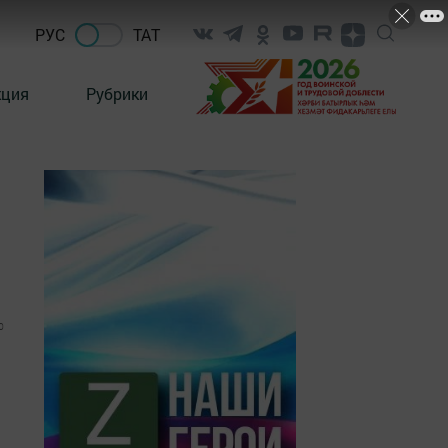
РУС
ТАТ
кция
Рубрики
0