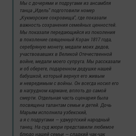
Мы с дочерями и подругами из ансамбля
танца „Идель“ подготовили номер
„Кукморские сокровища“, где показали
важность сохранения семейных ценностей.
Мы показали передающийся из поколения
в поколение священный Коран 1817 года,
серебряную монету, медали моих дедов,
участвовавших в Великой Отечественной
войне, медали моего супруга. Мы рассказали
и об обереге, подаренном дедушке нашей
бабушкой, который вернул его живым
и невредимым с войны. Он всегда носил его
в нагрудном кармане, вплоть до самой
смерти. Отдельная часть сценария была
посвящена талантам семьи и детей. Дочь
Марьям исполнила узбекский,
а я с подругами — удмуртский народный
танец. На суд жюри представили любимое
блюдо нашей семьи — сладкий чак-чак