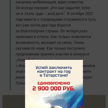
началась мобилизация, ждал повестку.
Он всегда говорил: „Кто вас защитит, если
не я. Ехать туда — мой долг“. В октябре 2022
года вместе с товарищами отправился в путь,
вот уже почти два года борется
за благополучие страны. Он четыре раза
приезжал в отпуск. Как только появляется
возможность, выходит на связь. Очень
скучаем по нему. Как только поступило
предложение принять участие в конкурсе
„Нечкэбил“, я сначала посоветовалась
с Ильгамом. Он сказал: „Даже не сомневайся,
участвуй, я верю в тебя“. Так было принято
решение об участии в конкурсе», — говорит
Гульназ.