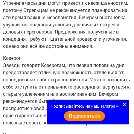
Утренние часы дня могут привести к неожиданностям,
поэтому Стрельцам не рекомендуется планировать на
это время важные мероприятия. Вечером обстановка
улучшится, создавая условия для личных встреч и
деловых переговоров. Предложения, полученные в
конце дня, требуют тщательной проверки и уточнения,
однако они всё же достойны внимания.
Козерог
Звезды говорят Козерогам, что первая половина дня
предоставляет отличную возможность отвлечься от
повседневных забот и расслабиться. Можно позволить
себе отступить от привычного распорядка, вернуться к
старым увлечениям или воспоминаниям. Вечером
рекомендуется быть более открытым для общения и
Подписывайтесь на наш Телеграм
восприятия новой информации. Это поможет лучше
ориентироваться в происходящем вокруг и получить
Подписаться
полезные советы как дома, так и на работе.