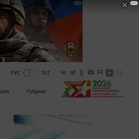
РУС
ТАТ
кция
Рубрики