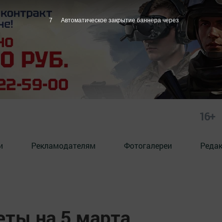
6
Автоматическое закрытие баннера через
16+
и
Рекламодателям
Фотогалереи
Реда
ты на 5 марта