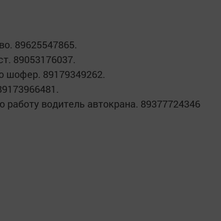
во. 89625547865.
т. 89053176037.
о шофер. 89179349262.
89173966481.
ю работу водитель автокрана. 89377724346