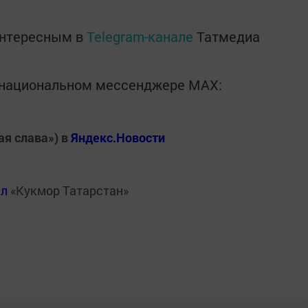
интересным в
Telegram-канале
Татмедиа
в национальном мессенджере MАХ:
ая слава») в
Яндекс.Новости
ал
«Кукмор Татарстан»