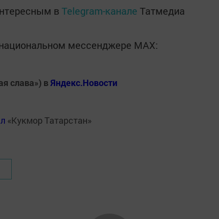
интересным в
Telegram-канале
Татмедиа
в национальном мессенджере MАХ:
ая слава») в
Яндекс.Новости
ал
«Кукмор Татарстан»