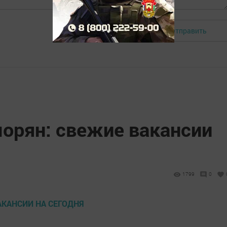
Отправить
Авторизоваться
морян: свежие вакансии
1799
0