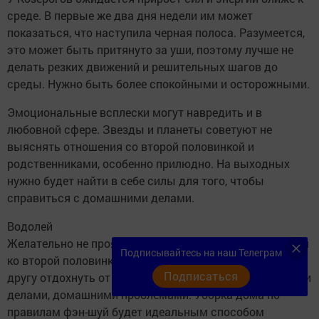
среде. В первые же два дня недели им может
показаться, что наступила черная полоса. Разумеется,
это может быть притянуто за уши, поэтому лучше не
делать резких движений и решительных шагов до
среды. Нужно быть более спокойными и осторожными.
Эмоциональные всплески могут навредить и в
любовной сфере. Звезды и планеты советуют не
выяснять отношения со второй половинкой и
родственниками, особенно прилюдно. На выходных
нужно будет найти в себе силы для того, чтобы
справиться с домашними делами.
Водолей
Желательно не проявлять слишком сильного внимания
Подписывайтесь на наш Телеграм
ко второй половинке. На этой неделе нужно дать друг
Подписаться
другу отдохнуть от чувств и эмоций, заняться личными
делами, домашними проблемами. Уборка дома по
правилам фэн-шуй будет идеальным способом