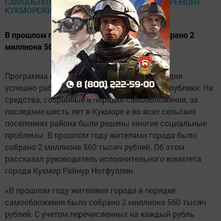
В прошлом году жителями города было собрано 2
миллиона 560 тысяч рублей.
Программа самообложения граждан и сегодня
успешно работает на территории нашей республики. На
средства, собранные в порядке самообложения, за
последние шесть лет в Кукморе и во всех сельских
поселениях района были решены многие социальные
проблемы. В прошлом году жителями города было
собрано 2 миллиона 560 тысяч рублей. Об этом
рассказал руководитель исполнительного комитета
города Кукмор Райнур Нотфуллин.
«В прошлом году жителями города в порядке
самообложения было собрано 2 миллиона 560 тысяч
рублей. С учетом перечисленных на каждый рубль