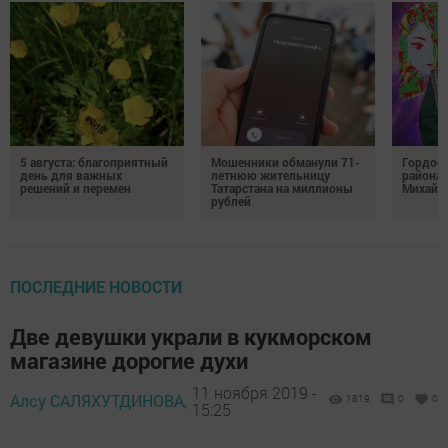
5 августа: благоприятный
Мошенники обманули 71-
Гордос
день для важных
летнюю жительницу
района:
решений и перемен
Татарстана на миллионы
Михайл
рублей
ПОСЛЕДНИЕ НОВОСТИ
Две девушки украли в кукморском
магазине дорогие духи
11 ноября 2019 -
Алсу САЛЯХУТДИНОВА,
1819
0
0
15:25