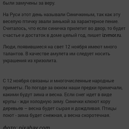
были замучены за веру.
На Руси этот день называли Синичкиным, так как эту
веселую птичку звали зинькой за характерное пение.
Считалось, что если синичка прилетит во двор, то будет
счастье и достаток в доме целый год, пишет
izvmor.ru
.
Люди, появившиеся на свет 12 ноября имеют много
талантов. В качестве амулета им следует носить
украшения из хризолита.
С 12 ноября связаны и многочисленные народные
приметы. По погоде за окном наши предки примечали,
какими будут зима и весна. Если снег идет в виде
крупы - жди холодную зиму. Синички клюют кору
деревьев – весна будет сырая и дождливая. Птицы
поют - зима будет снежная, а весна скоротечная.
фото: pixabay.com