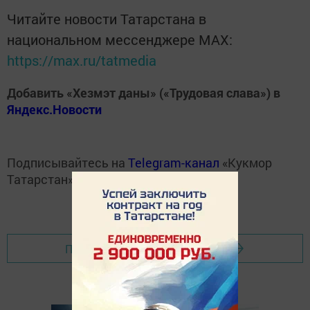
Читайте новости Татарстана в
национальном мессенджере MАХ:
https://max.ru/tatmedia
Добавить «Хезмэт даны» («Трудовая слава») в
Яндекс.Новости
Подписывайтесь на
Telegram-канал
«Кукмор
Татарстан»
Перейти на страницу новости