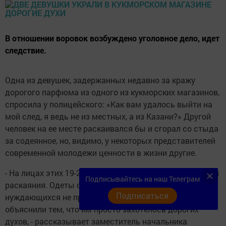
В отношении воровок возбуждено уголовное дело, идет
следствие.
Одна из девушек, задержанных недавно за кражу
дорогого парфюма из одного из кукморских магазинов,
спросила у полицейского: «Как вам удалось выйти на
мой след, я ведь не из местных, а из Казани?» Другой
человек на ее месте раскаивался бы и сгорал со стыда
за содеянное, но, видимо, у некоторых представителей
современной молодежи ценности в жизни другие.
- На лицах этих 19-20-летних девушек я не увидел и тени
Подписывайтесь на наш Телеграм
раскаяния. Одеты они хорошо, впечатления
Подписаться
нуждающихся не производили. Свой поступок они
объяснили тем, что им просто захотелось дорогих
духов, - рассказывает заместитель начальника