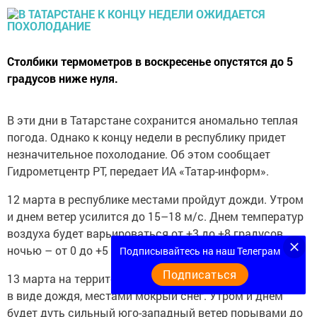
Столбики термометров в воскресенье опустятся до 5
градусов ниже нуля.
В эти дни в Татарстане сохранится аномально теплая
погода. Однако к концу недели в республику придет
незначительное похолодание. Об этом сообщает
Гидрометцентр РТ, передает ИА «Татар-информ».
12 марта в республике местами пройдут дожди. Утром
и днем ветер усилится до 15–18 м/с. Днем температур
воздуха будет варьироваться от +3 до +8 градусов,
ночью – от 0 до +5 градусов.
Подписывайтесь на наш Телеграм
Подписаться
13 марта на территории республики ожидаются осадки
в виде дождя, местами мокрый снег. Утром и днем
будет дуть сильный юго-западный ветер порывами до