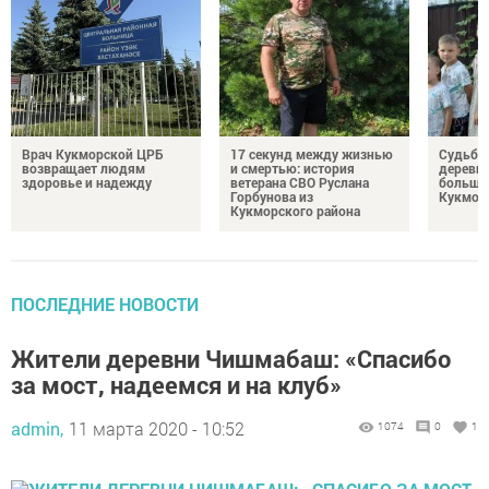
Врач Кукморской ЦРБ
17 секунд между жизнью
Судьба 
возвращает людям
и смертью: история
деревне
здоровье и надежду
ветерана СВО Руслана
большо
Горбунова из
Кукмор
Кукморского района
ПОСЛЕДНИЕ НОВОСТИ
Жители деревни Чишмабаш: «Спасибо
за мост, надеемся и на клуб»
admin,
11 марта 2020 - 10:52
1074
0
1