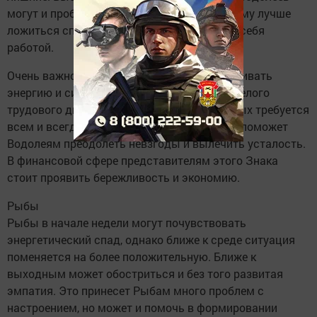
могут и проблемы с самочувствием. Поэтому лучше
ложиться спать вовремя и не перегружать себя
работой.
Очень важно знать, как быстро восстанавливать
энергию и силы после тяжелого дела или целого
трудового дня. Не стоит забывать, что отдых требуется
всем и всегда. Своевременная релаксация поможет
Водолеям преодолеть невзгоды и вылечить усталость.
В финансовой сфере представителям этого Знака
стоит проявить бережливость и экономию.
Рыбы
Рыбы в начале недели могут почувствовать
энергетический спад, однако ближе к среде ситуация
поменяется на более положительную. Ближе к
выходным может обостриться и без того развитая
эмпатия. Это принесет Рыбам много проблем с
настроением, но может и помочь в формировании