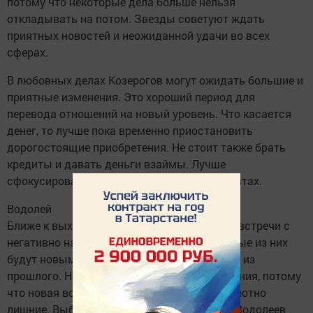
потому что некоторые дела больше нельзя
откладывать на потом. Звезды советуют ждать
приятных новостей и неожиданной удачи во всех
сферах.
В любовных делах Козерогов могут ожидать большие и
приятные изменения. Это хороший период для
перевода отношений на новый уровень. Что касается
денег, то лучше пока временно приостановить
дорогостоящие приобретения. Не стоит также брать
кредиты и давать деньги взаймы. Лучше
сфокусироваться на заработках, а не на тратах.
Водолей
Ближе к выходным возможны неприятные встречи с
негативно настроенными людьми. Некоторые из них
будут новыми врагами, а некоторые придут из
прошлого. Не стоит обращать на них внимания, потому
что новая война и конфликты сейчас абсолютно
лишние. Выбить из душевного равновесия Водолеев