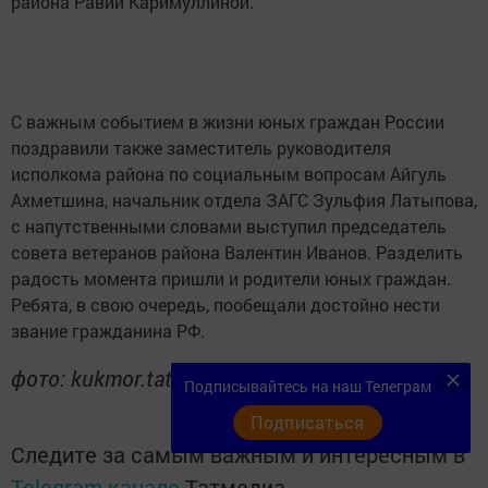
района Равии Каримуллиной.
С важным событием в жизни юных граждан России
поздравили также заместитель руководителя
исполкома района по социальным вопросам Айгуль
Ахметшина, начальник отдела ЗАГС Зульфия Латыпова,
с напутственными словами выступил председатель
совета ветеранов района Валентин Иванов. Разделить
радость момента пришли и родители юных граждан.
Ребята, в свою очередь, пообещали достойно нести
звание гражданина РФ.
фото: kukmor.tatarstan.ru
Подписывайтесь на наш Телеграм
Подписаться
Следите за самым важным и интересным в
Telegram-канале
Татмедиа