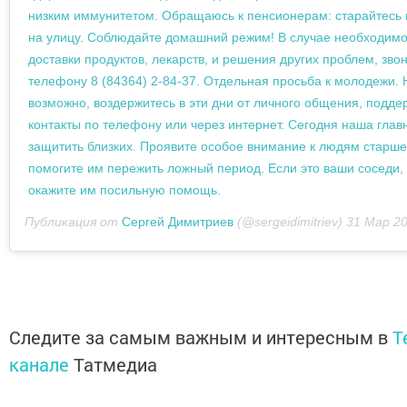
низким иммунитетом. Обращаюсь к пенсионерам: старайтесь 
на улицу. Соблюдайте домашний режим! В случае необходимо
доставки продуктов, лекарств, и решения других проблем, зво
телефону 8 (84364) 2-84-37. Отдельная просьба к молодежи. 
возможно, воздержитесь в эти дни от личного общения, подде
контакты по телефону или через интернет. Сегодня наша глав
защитить близких. Проявите особое внимание к людям старшег
помогите им пережить ложный период. Если это ваши соседи,
окажите им посильную помощь.
Публикация от
Сергей Димитриев
(@sergeidimitriev)
31 Мар 202
Следите за самым важным и интересным в
T
канале
Татмедиа