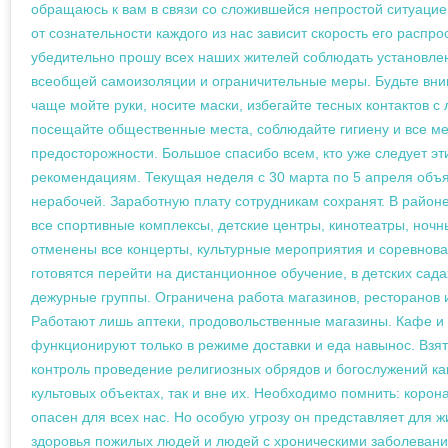
обращаюсь к вам в связи со сложившейся непростой ситуацие
от сознательности каждого из нас зависит скорость его распро
убедительно прошу всех наших жителей соблюдать установл
всеобщей самоизоляции и ограничительные меры. Будьте вни
чаще мойте руки, носите маски, избегайте тесных контактов с
посещайте общественные места, соблюдайте гигиену и все м
предосторожности. Большое спасибо всем, кто уже следует эт
рекомендациям. Текущая неделя с 30 марта по 5 апреля объ
нерабочей. Заработную плату сотрудникам сохранят. В район
все спортивные комплексы, детские центры, кинотеатры, ночн
отменены все концерты, культурные мероприятия и соревнов
готовятся перейти на дистанционное обучение, в детских сад
дежурные группы. Ограничена работа магазинов, ресторанов 
Работают лишь аптеки, продовольственные магазины. Кафе и
функционируют только в режиме доставки и еда навынос. Взя
контроль проведение религиозных обрядов и богослужений ка
культовых объектах, так и вне их. Необходимо помнить: корон
опасен для всех нас. Но особую угрозу он представляет для ж
здоровья пожилых людей и людей с хроническими заболевани