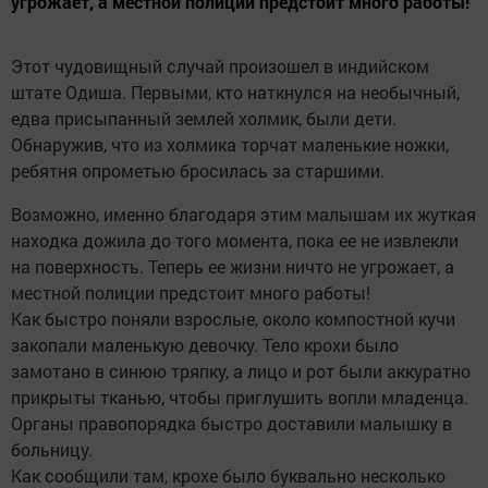
угрожает, а местной полиции предстоит много работы!
Этот чудовищный случай произошел в индийском
штате Одиша. Первыми, кто наткнулся на необычный,
едва присыпанный землей холмик, были дети.
Обнаружив, что из холмика торчат маленькие ножки,
ребятня опрометью бросилась за старшими.
Возможно, именно благодаря этим малышам их жуткая
находка дожила до того момента, пока ее не извлекли
на поверхность. Теперь ее жизни ничто не угрожает, а
местной полиции предстоит много работы!
Как быстро поняли взрослые, около компостной кучи
закопали маленькую девочку. Тело крохи было
замотано в синюю тряпку, а лицо и рот были аккуратно
прикрыты тканью, чтобы приглушить вопли младенца.
Органы правопорядка быстро доставили малышку в
больницу.
Как сообщили там, крохе было буквально несколько