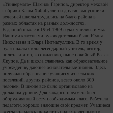
«Универмага» Шамиль Гарипов, директор меховой
фабрики Каюм Хабибуллин и другие выпускники
вечерней школы трудились на благо района в
разных областях на разных должностях.
В данной школе в 1964-1969 годах учились и мы.
Нашими классными руководителями были Юлия
Николаевна и Клара Нигматуллина. В то время у
руля школы стоял легендарный учитель, лектор,
политагитатор, к сожалению, ныне покойный Рафак
Якупов. Да и школа славилась как образовательное
учреждение, дающее основательные знания. Здесь
получали образование учащиеся из сельских
поселений, других районов, всего около 300
человек. В школе все было организовано на
должном уровне. Для каждого предмета был
оборудованный всем необходимым класс. Работали
педагоги, хорошо знающие свой предмет. Учащиеся
всегда старались приходить подготовленными к