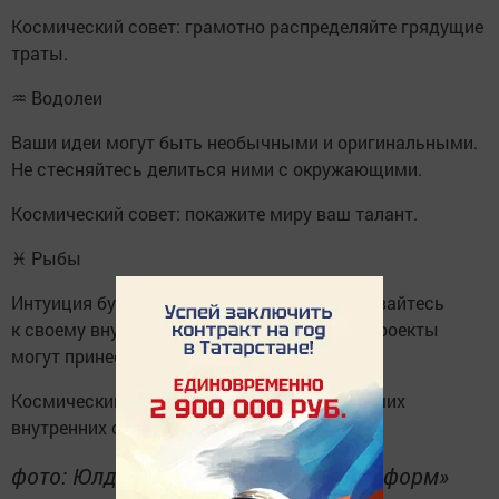
Космический совет: грамотно распределяйте грядущие
траты.
♒ Водолеи
Ваши идеи могут быть необычными и оригинальными.
Не стесняйтесь делиться ними с окружающими.
Космический совет: покажите миру ваш талант.
♓ Рыбы
Интуиция будет сильна, поэтому прислушивайтесь
к своему внутреннему голосу. Творческие проекты
могут принести неожиданные результаты.
Космический совет: сфокусируйтесь на ваших
внутренних ощущениях.
фото: Юлдус Гимадиева/ «Кукмор-информ»