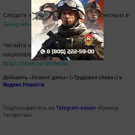
Следите за самым важным и интересным в
Telegram-канале
Татмедиа
Читайте новости Татарстана в
национальном мессенджере MАХ:
https://max.ru/tatmedia
Добавить «Хезмэт даны» («Трудовая слава») в
Яндекс.Новости
Подписывайтесь на
Telegram-канал
«Кукмор
Татарстан»