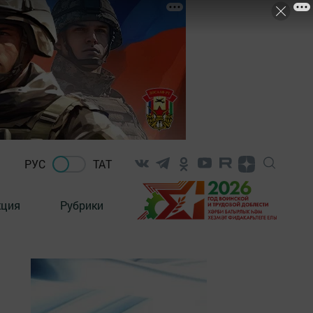
РУС
ТАТ
кция
Рубрики