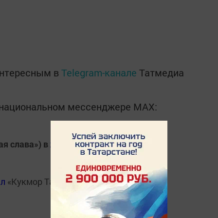
интересным в
Telegram-канале
Татмедиа
в национальном мессенджере MАХ:
ая слава») в
Яндекс.Новости
ал
«Кукмор Татарстан»