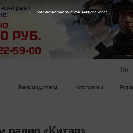
5
Автоматическое закрытие баннера через
16+
и
Рекламодателям
Фотогалереи
Реда
м радио «Китап»