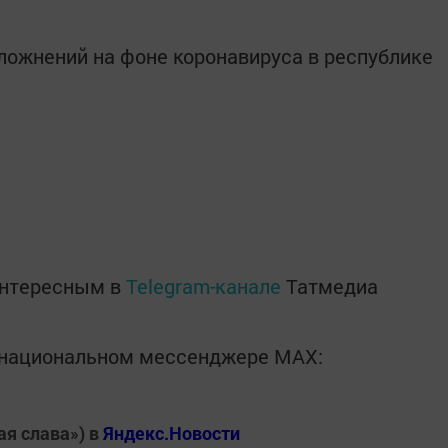
сложнений на фоне коронавируса в республике
интересным в
Telegram-канале
Татмедиа
в национальном мессенджере MАХ:
ая слава») в
Яндекс.Новости