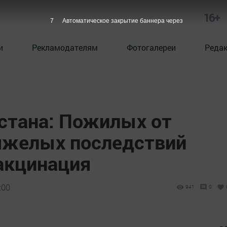
16+
6
Автоматическое закрытие баннера через
и
Рекламодателям
Фотогалереи
Реда
стана: Пожилых от
тяжелых последствий
вакцинация
:00
941
0