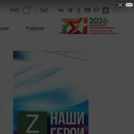
РУС
ТАТ
кция
Рубрики
0