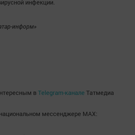
вирусной инфекции.
Татар-информ»
интересным в
Telegram-канале
Татмедиа
в национальном мессенджере MАХ: