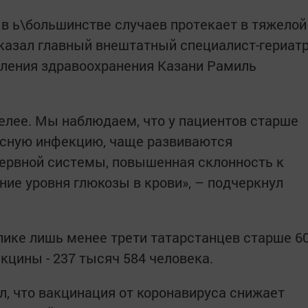
в ь\большинстве случаев протекает в тяжелой
казал главный внештатный специалист-гериат
вления здравоохранения Казани Рамиль
елее. Мы наблюдаем, что у пациентов старше
усную инфекцию, чаще развиваются
нервной системы, повышенная склонность к
ие уровня глюкозы в крови», – подчеркнул
лике лишь менее трети татарстанцев старше 6
кцины - 237 тысяч 584 человека.
, что вакцинация от коронавируса снижает