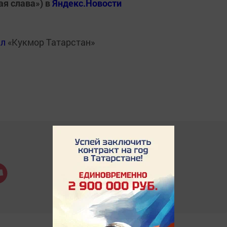
ая слава») в
Яндекс.Новости
ал
«Кукмор Татарстан»