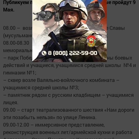
Публикуем программу мероприятий, которые пройдут 9
Мая.
08.00 – возложение цветов/венков на Аллее Славы
(мусульманское и православное кладбище);
08.00-08.30 – возложение цветов/ венков к
мемориальным сооружениям:
– парк Победы, руководство района, ветераны боевых
действий и учащиеся, учащимися средней школы №4 и
гимназии №1;
– сквер возле Валяльно-войлочного комбината –
учащимися средней школы №3;
– памятник рядом с русским кладбищем – учащимися
лицея.
09.00 – старт театрализованного шествия «Нам дороги
эти позабыть нельзя» по улице Ленина.
09.00-12.00 – иммерсивное представление,
реконструкция военных лет/армейской кухни и работа