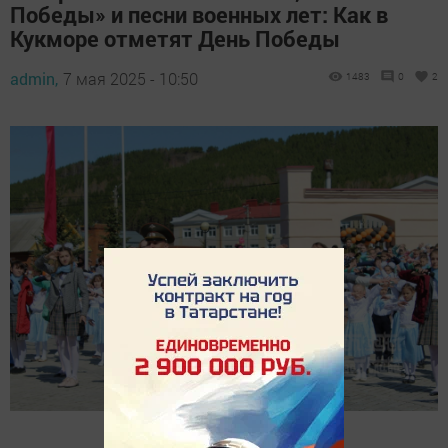
Победы» и песни военных лет: Как в
Кукморе отметят День Победы
admin,
7 мая 2025 - 10:50
1483
0
2