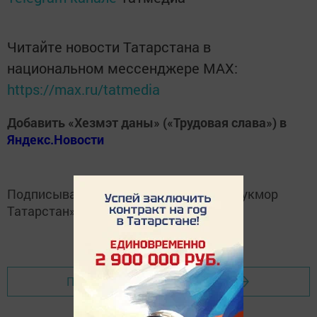
Читайте новости Татарстана в
национальном мессенджере MАХ:
https://max.ru/tatmedia
Добавить «Хезмэт даны» («Трудовая слава») в
Яндекс.Новости
Подписывайтесь на
Telegram-канал
«Кукмор
Татарстан»
Перейти на страницу новости