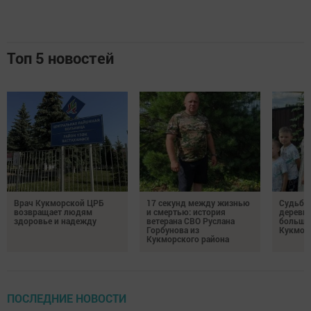
Топ 5 новостей
Врач Кукморской ЦРБ
17 секунд между жизнью
Судьба 
возвращает людям
и смертью: история
деревне
здоровье и надежду
ветерана СВО Руслана
большо
Горбунова из
Кукмор
Кукморского района
ПОСЛЕДНИЕ НОВОСТИ