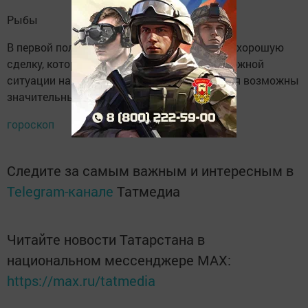
Рыбы
В первой половине дня сможете заключить хорошую
сделку, которая поможет разобраться в сложной
ситуации на работе. Во второй половине дня возможны
значительные денежные поступления.
гороскоп
Следите за самым важным и интересным в
Telegram-канале
Татмедиа
Читайте новости Татарстана в
национальном мессенджере MАХ:
https://max.ru/tatmedia