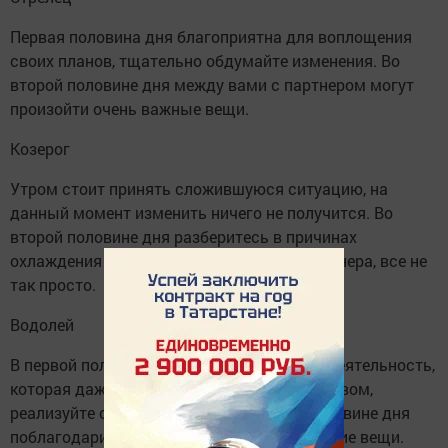
Первая половина дня благоприятна для воплощения
своих планов, тщательно обдумайте изменения. Во
второй половине дня между вами с партнером могут
произойти очень важные вещи.
Козерог
Утром стоит принять сложившуюся ситуацию, на
данный момент изменить ничего не получится. Во
второй половине дня разберитесь в причинах
охлаждения к вам со стороны вашего партнера, все не
так просто.
Водолей
В первой половине дня хорошо сложится деятельность,
которая даже косвенно связана с творчеством,
реализуйте свой потенциал. Во второй половине дня
поблагодарите своих близких за все хорошие вещи.