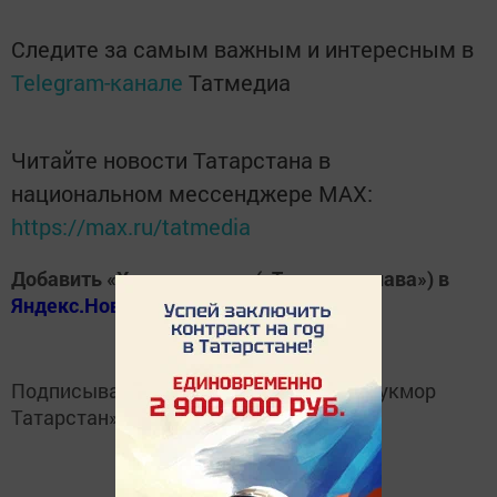
Следите за самым важным и интересным в
Telegram-канале
Татмедиа
Читайте новости Татарстана в
национальном мессенджере MАХ:
https://max.ru/tatmedia
Добавить «Хезмэт даны» («Трудовая слава») в
Яндекс.Новости
Подписывайтесь на
Telegram-канал
«Кукмор
Татарстан»