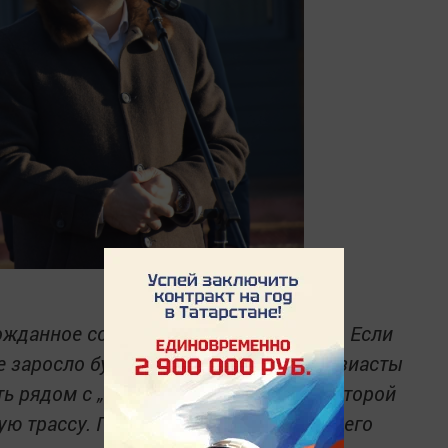
ожданное событие для нашего района. Если
е заросло бурьяном. В 2016 году энтузиасты
ть рядом с „горнолыжкой“, история которой
ую трассу. Получив мое одобрение, всего