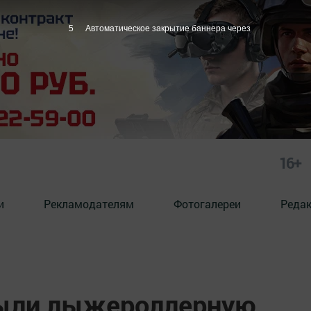
3
Автоматическое закрытие баннера через
16+
и
Рекламодателям
Фотогалереи
Реда
рыли лыжероллерную