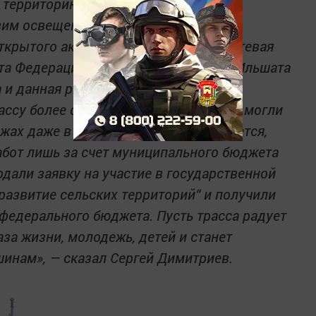
 территорию в порядок. Я обещал, что
вим освещение. Так при поддержке
ткрытого акционерного общества „Сетевая
нта Федерации лыжных гонок России Ильшата
 и данная работа. В дальнейшем нам
рассу более современной, чтобы здесь могли
жах даже в отсутствие снега. Разумеется,
абот лишь за счет муниципального бюджета
дали заявку на участие в государственной
азвитие сельских территорий“ и получили
федерального бюджета. Пусть трасса радует
за жизни, молодежь, детей и станет
инам», — сказал Сергей Димитриев.