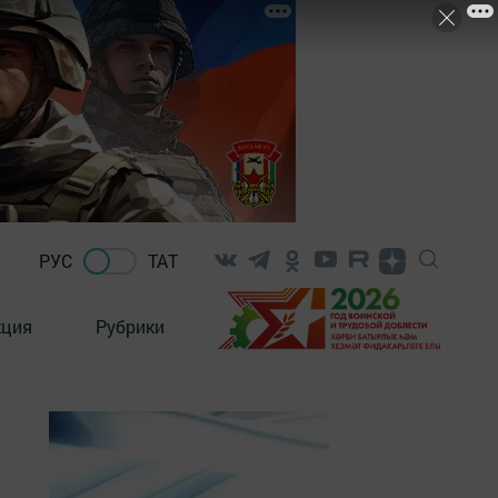
РУС
ТАТ
кция
Рубрики